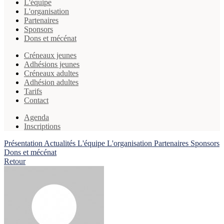
L'équipe
L'organisation
Partenaires
Sponsors
Dons et mécénat
Créneaux jeunes
Adhésions jeunes
Créneaux adultes
Adhésion adultes
Tarifs
Contact
Agenda
Inscriptions
Présentation
Actualités
L'équipe
L'organisation
Partenaires
Sponsors
Dons et mécénat
Retour