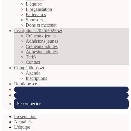
L'équipe
L'organisation
Partenaires
Sponsors
Dons et mécénat
Inscriptions 2026/2027
▴
▾
Créneaux jeunes
Adhésions jeunes
Créneaux adultes
Adhésion adultes
Tarifs
Contact
Compétitions
▴
▾
Agenda
Inscriptions
Boutique
▴
▾
Se connecter
Présentation
Actualités
L'équipe