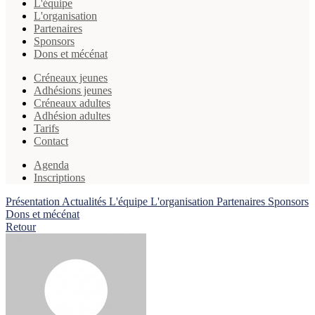
L'équipe
L'organisation
Partenaires
Sponsors
Dons et mécénat
Créneaux jeunes
Adhésions jeunes
Créneaux adultes
Adhésion adultes
Tarifs
Contact
Agenda
Inscriptions
Présentation
Actualités
L'équipe
L'organisation
Partenaires
Sponsors
Dons et mécénat
Retour