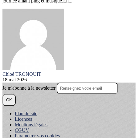
journée alliant ping et musique.En...
Chloé TRONQUIT
18 mai 2026
Je m'abonne à la newsletter
OK
Plan du site
Licences
Mentions légales
CGUV
Paramétrer vos cookies