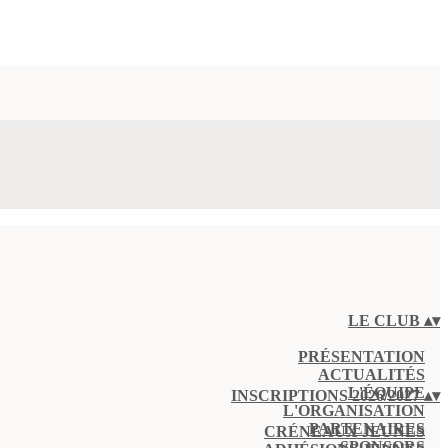
LE CLUB
▴
▾
PRÉSENTATION
ACTUALITÉS
L'ÉQUIPE
INSCRIPTIONS 2026/2027
▴
▾
L'ORGANISATION
PARTENAIRES
CRÉNEAUX JEUNES
SPONSORS