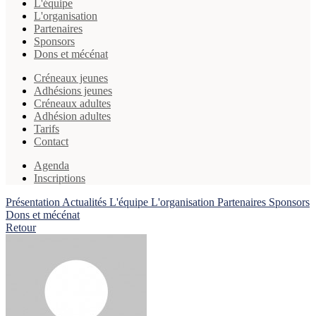
L'équipe
L'organisation
Partenaires
Sponsors
Dons et mécénat
Créneaux jeunes
Adhésions jeunes
Créneaux adultes
Adhésion adultes
Tarifs
Contact
Agenda
Inscriptions
Présentation
Actualités
L'équipe
L'organisation
Partenaires
Sponsors
Dons et mécénat
Retour