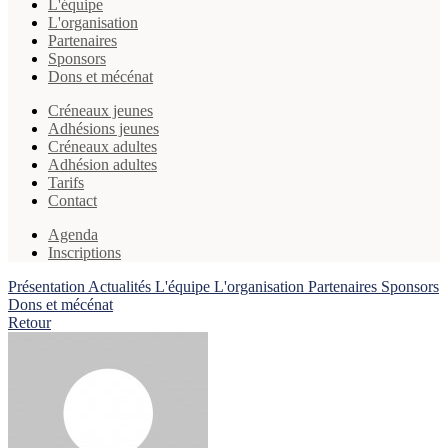
L'équipe
L'organisation
Partenaires
Sponsors
Dons et mécénat
Créneaux jeunes
Adhésions jeunes
Créneaux adultes
Adhésion adultes
Tarifs
Contact
Agenda
Inscriptions
Présentation
Actualités
L'équipe
L'organisation
Partenaires
Sponsors
Dons et mécénat
Retour